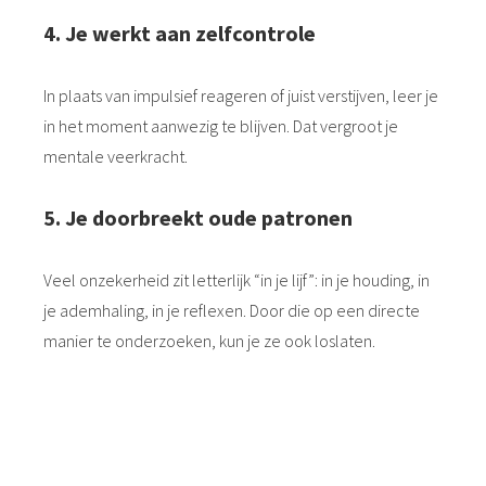
4. Je werkt aan zelfcontrole
In plaats van impulsief reageren of juist verstijven, leer je
in het moment aanwezig te blijven. Dat vergroot je
mentale veerkracht.
5. Je doorbreekt oude patronen
Veel onzekerheid zit letterlijk “in je lijf”: in je houding, in
je ademhaling, in je reflexen. Door die op een directe
manier te onderzoeken, kun je ze ook loslaten.
Boksen leert je meer dan alleen incasseren —