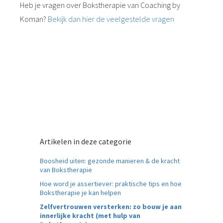
Heb je vragen over Bokstherapie van Coaching by
Koman?
Bekijk dan hier de veelgestelde vragen
Elke stoot die je geeft, bouwt aan je
zelfvertrouwen — van binnen én van buiten.
Artikelen in deze categorie
Boosheid uiten: gezonde manieren & de kracht
van Bokstherapie
Hoe word je assertiever: praktische tips en hoe
Bokstherapie je kan helpen
Zelfvertrouwen versterken: zo bouw je aan
innerlijke kracht (met hulp van