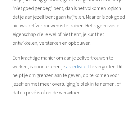
“niet goed genoeg” bent, dan is het volkomen logisch
dat je aan jezelf bent gaan twijfelen. Maar er is ook goed
nieuws: zelfvertrouwen is te trainen. Het is geen vaste
eigenschap die je wel of niet hebt, je kunt het
ontwikkelen, versterken en opbouwen.
Een krachtige manier om aan je zelfvertrouwen te
werken, is door te leren je
assertiviteit
te vergroten. Dit
helpt je om grenzen aan te geven, op te komen voor
jezelf en met meer overtuiging je plek in te nemen, of
dat nu privé is of op de werkvloer.
Zelfvertrouwen groeit niet door te wachten tot
je je klaar voelt, maar door te doen wat je