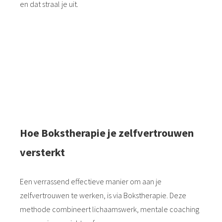
en dat straal je uit.
Je hoeft niet perfect te zijn om zelfverzekerd te
zijn — je moet jezelf durven zijn.
Hoe Bokstherapie je zelfvertrouwen
versterkt
Een verrassend effectieve manier om aan je
zelfvertrouwen te werken, is via Bokstherapie. Deze
methode combineert lichaamswerk, mentale coaching