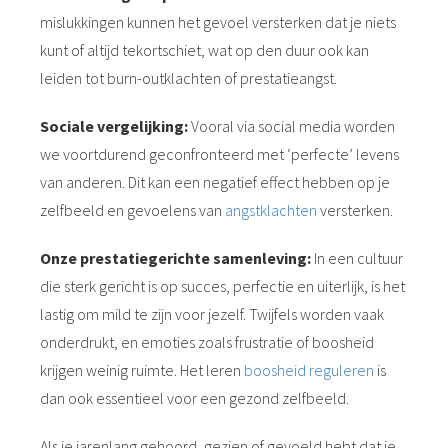
mislukkingen kunnen het gevoel versterken dat je niets
kunt of altijd tekortschiet, wat op den duur ook kan
leiden tot burn-outklachten of prestatieangst.
Sociale vergelijking:
Vooral via social media worden
we voortdurend geconfronteerd met ‘perfecte’ levens
van anderen. Dit kan een negatief effect hebben op je
zelfbeeld en gevoelens van
angstklachten
versterken.
Onze prestatiegerichte samenleving:
In een cultuur
die sterk gericht is op succes, perfectie en uiterlijk, is het
lastig om mild te zijn voor jezelf. Twijfels worden vaak
onderdrukt, en emoties zoals frustratie of boosheid
krijgen weinig ruimte. Het leren
boosheid reguleren
is
dan ook essentieel voor een gezond zelfbeeld.
Als je jarenlang gehoord, gezien of gevoeld hebt dat je