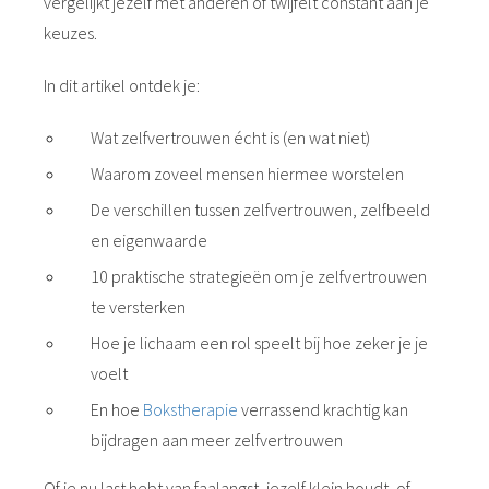
vergelijkt jezelf met anderen of twijfelt constant aan je
keuzes.
In dit artikel ontdek je:
Wat zelfvertrouwen écht is (en wat niet)
Waarom zoveel mensen hiermee worstelen
De verschillen tussen zelfvertrouwen, zelfbeeld
en eigenwaarde
10 praktische strategieën om je zelfvertrouwen
te versterken
Hoe je lichaam een rol speelt bij hoe zeker je je
voelt
En hoe
Bokstherapie
verrassend krachtig kan
bijdragen aan meer zelfvertrouwen
Of je nu last hebt van faalangst, jezelf klein houdt, of