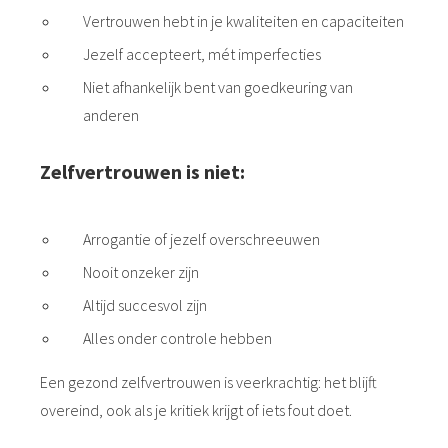
Vertrouwen hebt in je kwaliteiten en capaciteiten
Jezelf accepteert, mét imperfecties
Niet afhankelijk bent van goedkeuring van
anderen
Zelfvertrouwen is niet:
Arrogantie of jezelf overschreeuwen
Nooit onzeker zijn
Altijd succesvol zijn
Alles onder controle hebben
Een gezond zelfvertrouwen is veerkrachtig: het blijft
overeind, ook als je kritiek krijgt of iets fout doet.